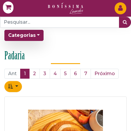
Categorias
Padaria
Ant
1
2
3
4
5
6
7
Próximo