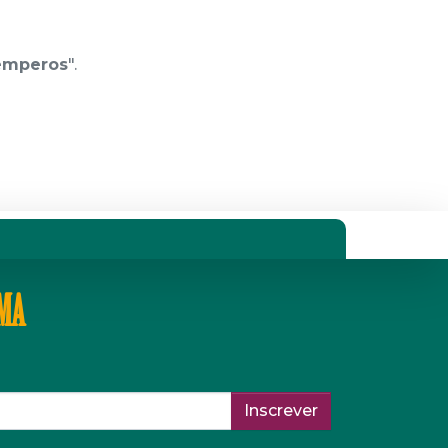
emperos
".
IMA
Inscrever