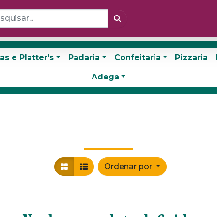
as e Platter's
Padaria
Confeitaria
Pizzaria
Adega
Ordenar por