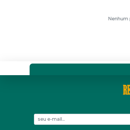
Nenhum p
RE