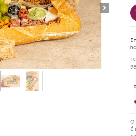
En
ho
Pa
98
O 
É 