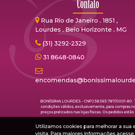
Contato
Rua Rio de Janeiro . 1851 ,
Lourdes . Belo Horizonte . MG
(31) 3292-2329
31 8648-0840
encomendas@bonissimalourde
BONÍSSIMA LOURDES - CNPJ 58.563.787/0001-80. Todo
condições válidos, exclusivamente, para compras no
preços praticados nas lojas físicas. Os pedidos 
Utilizamos cookies para melhorar a sua ex
Direitos Autorais ©
Boníssima L
visita. Para maiores informações acess