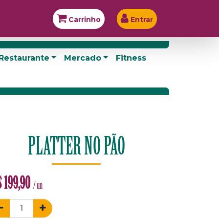
Carrinho
Entrar
Restaurante
Mercado
Fitness
PLATTER NO PÃO
$
199,90
/ un