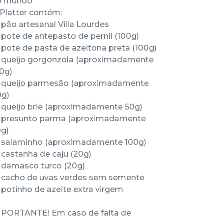
o mundo
Platter contém:
 pão artesanal Villa Lourdes
 pote de antepasto de pernil (100g)
 pote de pasta de azeitona preta (100g)
 queijo gorgonzola (aproximadamente
0g)
 queijo parmesão (aproximadamente
g)
 queijo brie (aproximadamente 50g)
 presunto parma (aproximadamente
g)
 salaminho (aproximadamente 100g)
 castanha de caju (20g)
 damasco turco (20g)
 cacho de uvas verdes sem semente
 potinho de azeite extra virgem
PORTANTE! Em caso de falta de