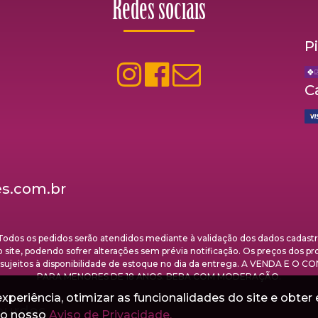
Redes sociais
P
C
s.com.br
s os pedidos serão atendidos mediante à validação dos dados cadastrai
 site, podendo sofrer alterações sem prévia notificação. Os preços dos p
estão sujeitos à disponibilidade de estoque no dia da entrega. A VEND
PARA MENORES DE 18 ANOS. BEBA COM MODERAÇÃO.
periência, otimizar as funcionalidades do site e obter 
ourdes
e o nosso
Aviso de Privacidade.