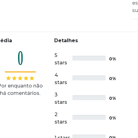
es
su
édia
Detalhes
0
5
0%
stars
4
0%
stars
Por enquanto não
há comentários.
3
0%
stars
2
0%
stars
1 stars
0%